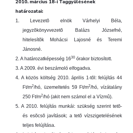
2010. március 18-i Taggyûlésének
határozatai:
1.
Levezetõ elnök Várhelyi Béla,
jegyzõkönyvvezetõ Balázs Józsefné,
hitelesítõk Mohácsi Lajosné és Teremi
Jánosné.
30
2.
A határozatképesség 16
órakor biztosított.
3.
A 2009. évi beszámoló elfogadva.
4.
A közös költség 2010. április 1-tõl: felújítás 44
2
2
Ft/m
/hó, üzemeltetés 59 Ft/m
/hó, vízátalány
2
250 Ft/m
/hó (akit nem számol el a Vízmû).
5.
A 2010. felújítás munkái: szükség szerint tetõ-
és esõcsõ javítások; a tetõ vízszigetelésének
teljes felújítása.