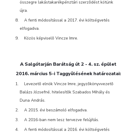
összegre lakástakarékpénztári szerzõdést kötünk
újra.
A fenti módosítással a 2017. évi költségvetés
elfogadva.
Közös képviselõ Vincze Imre.
A Salgótarján Barátság út 2 - 4. sz. épület
2016. március 5-i Taggyûlésének határozatai:
Levezetõ elnök Vincze Imre, jegyzõkönyvvezetõ
Balázs Józsefné, hitelesítõk Szabados Mihály és
Duna András.
A 2015. évi beszámoló elfogadva.
A 2016-ban nem lesz tervezve felújítás.
A fenti módosítással a 2016. évi költségvetés