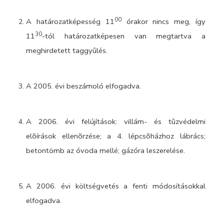
00
A határozatképesség 11
órakor nincs meg, így
30
11
-tól határozatképesen van megtartva a
meghirdetett taggyûlés.
A 2005. évi beszámoló elfogadva.
A 2006. évi felújítások: villám- és tûzvédelmi
elõírások ellenõrzése; a 4. lépcsõházhoz lábrács;
betontömb az óvoda mellé; gázóra leszerelése.
A 2006. évi költségvetés a fenti módosításokkal
elfogadva.