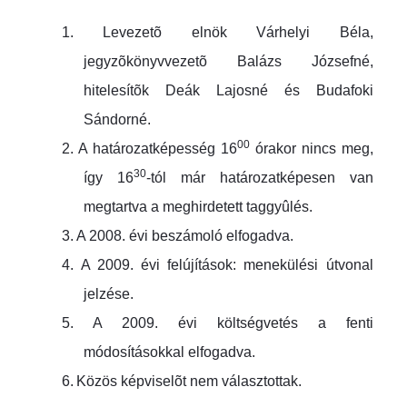
1.
Levezetõ elnök Várhelyi Béla,
jegyzõkönyvvezetõ Balázs Józsefné,
hitelesítõk Deák Lajosné és Budafoki
Sándorné.
00
2.
A határozatképesség 16
órakor nincs meg,
30
így 16
-tól már határozatképesen van
megtartva a meghirdetett taggyûlés.
3.
A 2008. évi beszámoló elfogadva.
4.
A 2009. évi felújítások: menekülési útvonal
jelzése.
5.
A 2009. évi költségvetés a fenti
módosításokkal elfogadva.
6.
Közös képviselõt nem választottak.