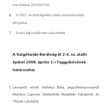
2
szerzõdése) 203 Ft/m
/hó.
A 2007. évi költségvetés a fenti módosításokkal
elfogadva.
Közös képviselõt nem választottak.
A Salgótarján Barátság út 2-4. sz. alatti
épület 2006. április 1-i Taggyûlésének
határozatai:
Levezetõ elnök Várhelyi Béla, jegyzõkönyvvezetõ
Mohácsi Lajosné, hitelesítõk Budafoki Sándorné és
Tõzsér Lászlóné.