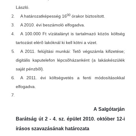
László.
00
A határozatképesség 16
órakor biztosított.
A 2010. évi beszámoló elfogadva.
A 100.000 Ft vízátalányt is tartalmazó közös költség
tartozást elérõ lakóknál ki kell kötni a vizet.
A 2011. felújítási munkái: Tetõ végszámla kifizetése;
digitális kaputelefon lépcsõházanként (a lakáskészülék
saját pénzbõl).
A 2011. évi költségvetés a fenti módosításokkal
elfogadva.
A Salgótarján
Barátság út 2 - 4. sz. épület 2010. október 12-i
írásos szavazásának határozata