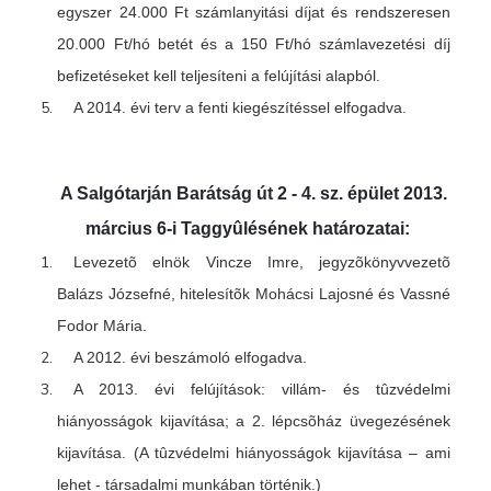
egyszer 24.000 Ft számlanyitási díjat és rendszeresen
20.000 Ft/hó betét és a 150 Ft/hó számlavezetési díj
befizetéseket kell teljesíteni a felújítási alapból.
A 2014. évi terv a fenti kiegészítéssel elfogadva.
A Salgótarján Barátság út 2 - 4. sz. épület 2013.
március 6-i Taggyûlésének határozatai:
Levezetõ elnök Vincze Imre, jegyzõkönyvvezetõ
Balázs Józsefné, hitelesítõk Mohácsi Lajosné és Vassné
Fodor Mária.
A 2012. évi beszámoló elfogadva.
A 2013. évi felújítások: villám- és tûzvédelmi
hiányosságok kijavítása; a 2. lépcsõház üvegezésének
kijavítása. (A tûzvédelmi hiányosságok kijavítása – ami
lehet - társadalmi munkában történik.)