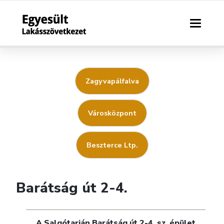
Zagyvapálfalva
Városközpont
Beszterce Ltp.
Barátság út 2-4.
A Salgótarján Barátság út 2-4. sz. épület