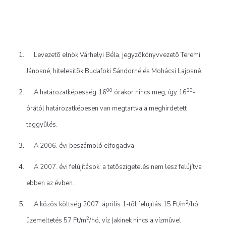
Levezetõ elnök Várhelyi Béla, jegyzõkönyvvezetõ Teremi
Jánosné, hitelesítõk Budafoki Sándorné és Mohácsi Lajosné.
00
30
A határozatképesség
16
órakor nincs meg, így 16
-
órától határozatképesen van megtartva a meghirdetett
taggyûlés.
.
A 2006. évi beszámoló elfogadva
A 2007. évi felújítások: a tetõszigetelés nem lesz felújítva
ebben az évben.
2
A közös költség 2007. április 1-tõl felújítás 15 Ft/m
/hó,
2
üzemeltetés 57 Ft/m
/hó, víz (akinek nincs a vízmûvel