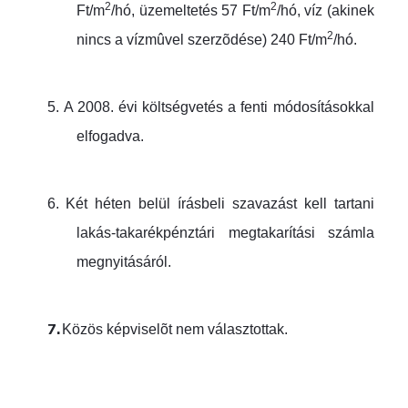
2
2
Ft/m
/hó, üzemeltetés 57 Ft/m
/hó, víz (akinek
2
nincs a vízmûvel szerzõdése) 240 Ft/m
/hó.
5.
A 2008. évi költségvetés a fenti módosításokkal
elfogadva.
6.
Két héten belül írásbeli szavazást kell tartani
lakás-takarékpénztári megtakarítási számla
megnyitásáról.
7.
Közös képviselõt nem választottak.