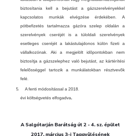
biztosítania kell a bejutást a gázszerelvényekkel
kapcsolatos munkák elvégzése érdekében. A
pótbefizetés tartalmazza gázóra szelep oldalán a
szerelvények cseréjét is a túloldali szerelvények
esetleges cseréjét a lakástulajdonos külön fizeti a
vállalkozónak. Aki a megjelölt idõpontokban nem
biztosítja a gázszelephez való bejutást, az kártérítési
felelõsséggel tartozik a munkálatokban résztvevõk
felé.
A fenti módosítással a 2018.
évi költségvetés elfogadva
.
A Salgótarján Barátság út 2 - 4. sz. épület
2017. március 3-i Taggyûlésének