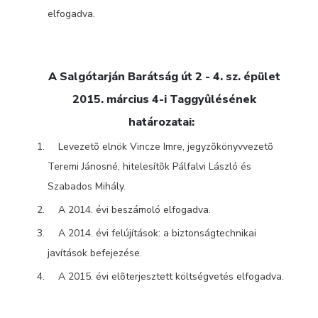
elfogadva.
A Salgótarján Barátság út 2 - 4. sz. épület
2015. március 4-i Taggyûlésének
határozatai:
Levezetõ elnök Vincze Imre, jegyzõkönyvvezetõ
Teremi Jánosné, hitelesítõk Pálfalvi László és
Szabados Mihály.
A 2014. évi beszámoló elfogadva.
A 2014. évi felújítások: a biztonságtechnikai
javítások befejezése.
A 2015. évi elõterjesztett költségvetés elfogadva.