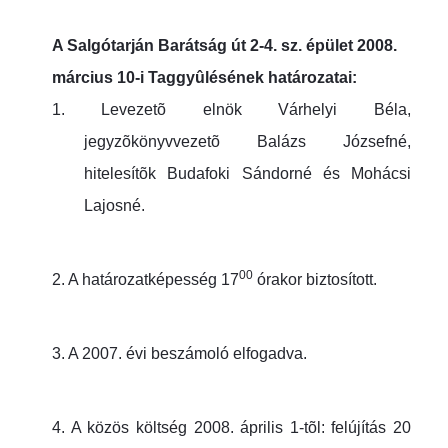
A Salgótarján Barátság út 2-4. sz. épület 2008.
március 10-i Taggyûlésének határozatai:
1.
Levezetõ elnök Várhelyi Béla,
jegyzõkönyvvezetõ Balázs Józsefné,
hitelesítõk Budafoki Sándorné és Mohácsi
Lajosné.
00
2.
A határozatképesség 17
órakor biztosított.
3.
A 2007. évi beszámoló elfogadva.
4.
A közös költség 2008. április 1-tõl: felújítás 20