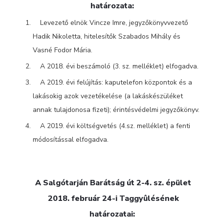
határozata:
Levezető elnök Vincze Imre, jegyzőkönyvvezető
Hadik Nikoletta, hitelesítők Szabados Mihály és
Vasné Fodor Mária.
A 2018. évi beszámoló (3. sz. melléklet) elfogadva.
A 2019. évi felújítás: kaputelefon központok és a
lakásokig azok vezetékelése (a lakáskészüléket
annak tulajdonosa fizeti); érintésvédelmi jegyzőkönyv.
A 2019. évi költségvetés (4.sz.
melléklet) a fenti
módosítással elfogadva.
A Salgótarján Barátság út 2-4. sz. épület
2018. február 24-i Taggyûlésének
határozatai: