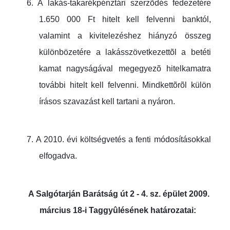
6.
A lakás-takarékpénztári szerzõdés fedezetére
1.650 000 Ft hitelt kell felvenni banktól,
valamint a kivitelezéshez hiányzó összeg
különbözetére a lakásszövetkezettõl a betéti
kamat nagyságával megegyezõ hitelkamatra
további hitelt kell felvenni. Mindkettõrõl külön
írásos szavazást kell tartani a nyáron.
7.
A 2010. évi költségvetés a fenti módosításokkal
elfogadva.
A Salgótarján Barátság út 2 - 4. sz. épület 2009.
március 18-i Taggyûlésének határozatai: