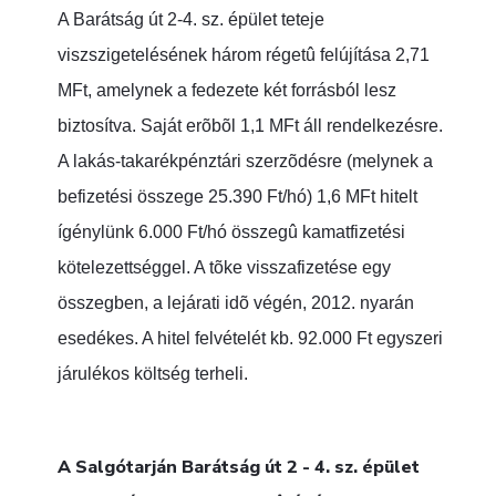
A Barátság út 2-4. sz. épület teteje
viszszigetelésének három régetû felújítása 2,71
MFt, amelynek a fedezete két forrásból lesz
biztosítva. Saját erõbõl 1,1 MFt áll rendelkezésre.
A lakás-takarékpénztári szerzõdésre (melynek a
befizetési összege 25.390 Ft/hó) 1,6 MFt hitelt
ígénylünk 6.000 Ft/hó összegû kamatfizetési
kötelezettséggel. A tõke visszafizetése egy
összegben, a lejárati idõ végén, 2012. nyarán
esedékes. A hitel felvételét kb. 92.000 Ft egyszeri
járulékos költség terheli.
A Salgótarján Barátság út 2 - 4. sz. épület