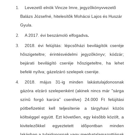
Levezetõ elnök Vincze Imre, jegyzõkönyvvezetõ
Balázs Józsefné, hitelesítõk Mohácsi Lajos és Huszár
Gyula
.
A 2017. évi beszámoló elfogadva
.
2018. évi felújítás: lépcsõházi bevilágítók cseréje
hõszigeteltre; érintésvédelmi jegyzõkönyv; kódzár;
bejárati bevilágító cseréje hõszigeteltre, ha lehet
befelé nyílva; gázelzáró szelepek cseréje.
2018. május 31-ig minden lakástulajdonosnak
gázóra elzáró szelepenként (akinek nincs már "sárga
színû forgó karúra" cserélve) 24.000 Ft felújítási
pótbefizetést kell teljesítenie a tárgyhavi közös
költséggel együtt. Ezt követõen, egy késõbb közölt, a
kivitelezõkkel egyeztetett idõpontban minden
lakásban a tulajdonosnak vagy meghatalamazottjának