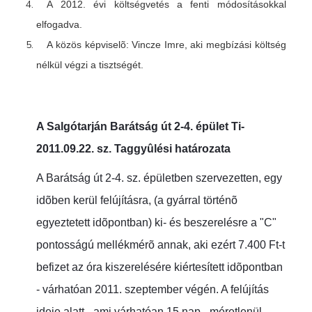
A 2012. évi költségvetés a fenti módosításokkal
elfogadva.
A közös képviselõ: Vincze Imre, aki megbízási költség
nélkül végzi a tisztségét.
A Salgótarján Barátság út 2-4. épület Ti-
2011.09.22. sz. Taggyûlési határozata
A Barátság út 2-4. sz. épületben
szervezetten, egy
idõben kerül felújításra, (a gyárral történõ
egyeztetett idõpontban) ki- és beszerelésre a "C"
pontosságú mellékmérõ annak, aki ezért 7.400 Ft-t
befizet az óra kiszerelésére kiértesített idõpontban
- várhatóan 2011. szeptember végén. A felújítás
ideje alatt - ami várhatóan 15 nap - méretlenül