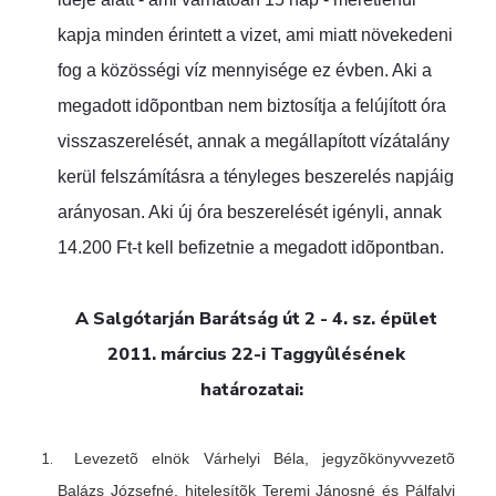
kapja minden érintett a vizet, ami miatt növekedeni
fog a közösségi víz mennyisége ez évben. Aki a
megadott idõpontban nem biztosítja a felújított óra
visszaszerelését, annak a megállapított vízátalány
kerül felszámításra
a tényleges beszerelés napjáig
arányosan. Aki új óra beszerelését igényli, annak
14.200 Ft-t kell befizetnie a megadott idõpontban.
A Salgótarján Barátság út 2 - 4. sz. épület
2011. március 22-i Taggyûlésének
határozatai:
Levezetõ elnök Várhelyi Béla, jegyzõkönyvvezetõ
Balázs Józsefné, hitelesítõk Teremi Jánosné és Pálfalvi