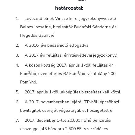
határozatai:
Levezetõ elnök Vincze Imre, jegyzõkönyvvezetõ
Balázs Józsefné, hitelesítõk Budafoki Sándorné és
Hegedûs Bálintné.
A 2016. évi beszámoló elfogadva.
A 2017 évi felújítás: érintésvédelmi jegyzõkönyv.
A közös költség 2017. április 1-tõl: felújítás 44
2
2
Ft/m
/hó, üzemeltetés 67 Ft/m
/hó, vízátalány 200
2
Ft/m
/hó.
2017. április 1-tõl lakóépület biztosítást kell kötni.
A 2017. novemberében lejáró LTP-bõl lépcsõházi
bevilágítók cseréjét végeztetjük el hõszigeteltre.
2017. december 1-tõl 20.000 Ft/hó befizetési
összeggel, 45 hónapra 2,500 EFt szerzõdéses