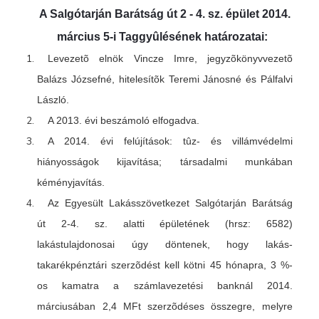
A Salgótarján Barátság út 2 - 4. sz. épület 2014.
március 5-i Taggyûlésének határozatai:
Levezetõ elnök Vincze Imre, jegyzõkönyvvezetõ
Balázs Józsefné, hitelesítõk Teremi Jánosné és Pálfalvi
László.
A 2013. évi beszámoló elfogadva.
A 2014. évi felújítások: tûz- és villámvédelmi
hiányosságok kijavítása; társadalmi munkában
kéményjavítás.
Az Egyesült Lakásszövetkezet Salgótarján Barátság
út 2-4. sz. alatti épületének (hrsz: 6582)
lakástulajdonosai úgy döntenek, hogy lakás-
takarékpénztári szerzõdést kell kötni 45 hónapra, 3 %-
os kamatra a számlavezetési banknál 2014.
márciusában 2,4 MFt szerzõdéses összegre, melyre