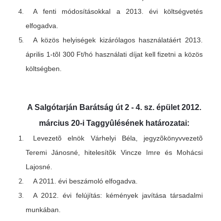
A fenti módosításokkal a 2013. évi költségvetés
elfogadva.
A közös helyiségek kizárólagos használatáért 2013.
április 1-tõl 300 Ft/hó használati díjat kell fizetni a közös
költségben.
A Salgótarján Barátság út 2 - 4. sz. épület 2012.
március 20-i Taggyûlésének határozatai:
Levezetõ elnök Várhelyi Béla, jegyzõkönyvvezetõ
Teremi Jánosné, hitelesítõk Vincze Imre és Mohácsi
Lajosné.
A 2011. évi beszámoló elfogadva.
A 2012. évi felújítás: kémények javítása társadalmi
munkában.