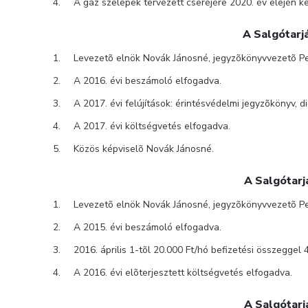
A gáz szelepek tervezett cseréjére 2020. év elején ke
A Salgótarj
Levezetõ elnök Novák Jánosné, jegyzõkönyvvezetõ Per
A 2016. évi beszámoló elfogadva.
A 2017. évi felújítások: érintésvédelmi jegyzõkönyv, di
A 2017. évi költségvetés elfogadva.
Közös képviselõ Novák Jánosné.
A Salgótarj
Levezetõ elnök Novák Jánosné, jegyzõkönyvvezetõ Per
A 2015. évi beszámoló elfogadva.
2016. április 1-tõl 20.000 Ft/hó befizetési összeggel
A 2016. évi elõterjesztett költségvetés elfogadva.
A Salgótarj