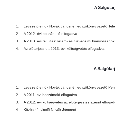
A Salgótar
Levezetõ elnök Novák Jánosné, jegyzõkönyvvezetõ Telek 
A 2012. évi beszámoló elfogadva.
A 2013. évi felújítás: villám- és tûzvédelmi hiányosságok 
Az elõterjesztett 2013. évi költségvetés elfogadva.
A Salgótarj
Levezetõ elnök Novák Jánosné, jegyzõkönyvvezetõ Percz
A 2011. évi beszámoló elfogadva.
A 2012. évi költségvetés az elõterjesztés szerint elfoga
Közös képviselõ Novák Jánosné.