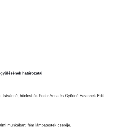
.
aggyûlésének határozatai
Istvánné, hitelesítõk Fodor Anna és Gyõriné Havranek Edit.
adalmi munkában; fém lámpatestek cseréje.