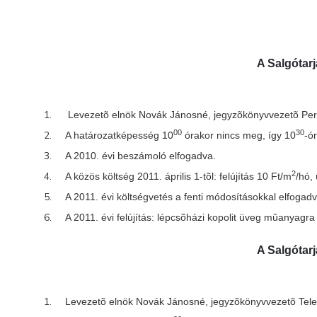
A Salgótarj
Levezetõ elnök Novák Jánosné, jegyzõkönyvvezetõ Percz
00
30
A határozatképesség 10
órakor nincs meg, így 10
-ó
A 2010. évi beszámoló elfogadva.
2
A közös költség 2011. április 1-tõl: felújítás 10 Ft/m
/hó,
A 2011. évi költségvetés a fenti módosításokkal elfogad
A 2011. évi felújítás: lépcsõházi kopolit üveg mûanyagra 
A Salgótarj
Levezetõ elnök Novák Jánosné, jegyzõkönyvvezetõ Telek