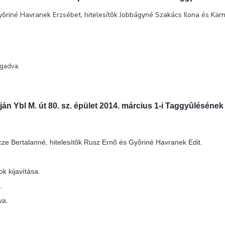
riné Havranek Erzsébet, hitelesítõk Jobbágyné Szakács Ilona és Karn
.
fogadva
ján Ybl M. út 80. sz. épület 2014. március 1-i Taggyûléséne
e Bertalanné, hitelesítõk Rusz Ernõ és Gyõriné Havranek Edit.
ok kijavítása.
k.
va.