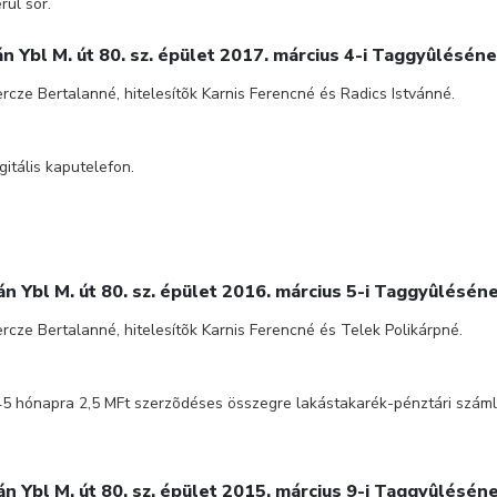
rül sor.
án Ybl M. út 80. sz. épület 2017. március 4-i Taggyûlésén
cze Bertalanné, hitelesítõk Karnis Ferencné és Radics Istvánné.
gitális kaputelefon.
án Ybl M. út 80. sz. épület 2016. március 5-i Taggyûlésén
cze Bertalanné, hitelesítõk Karnis Ferencné és Telek Polikárpné.
 45 hónapra 2,5 MFt szerzõdéses összegre lakástakarék-pénztári számlát
án Ybl M. út 80. sz. épület 2015. március 9-i Taggyûlésén