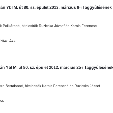
ján Ybl M. út 80. sz. épület 2013. március 9-i Taggyûlésének
Polikárpné, hitelesítõk Ruzicska József és Karnis Ferencné.
kijavítása.
án Ybl M. út 80. sz. épület 2012. március 25-i Taggyûléséne
e Bertalanné, hitelesítõk Karnis Ferencné és Ruzicska József.
dva.