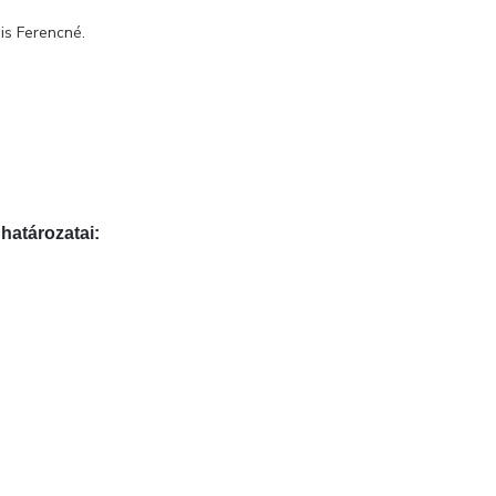
is Ferencné.
k
határozatai: