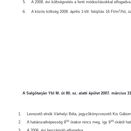
A 2008. évi költségvetés a fenti módosításokkal elfogadva
2
A közös költség 2008. április 1-tõl: felújítás 16 Ft/m
/hó, 
A Salgótarján Ybl M. út 80. sz. alatti épület 2007. március 3
Levezetõ elnök Várhelyi Béla, jegyzõkönyvvezetõ Kis Gábor
00
30
A határozatképesség 9
órakor nincs meg, így 9
-órától h
A 2006. évi beszámoló elfogadva.