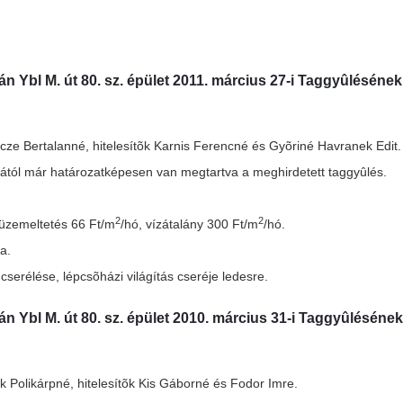
án Ybl M. út 80. sz. épület 2011. március 27-i Taggyûlésének
e Bertalanné, hitelesítõk Karnis Ferencné és Gyõriné Havranek Edit.
rától már határozatképesen van megtartva a meghirdetett taggyûlés.
2
2
 üzemeltetés 66 Ft/m
/hó, vízátalány 300 Ft/m
/hó.
va.
cserélése, lépcsõházi világítás cseréje ledesre.
án Ybl M. út 80. sz. épület 2010. március 31-i Taggyûlésének
 Polikárpné, hitelesítõk Kis Gáborné és Fodor Imre.