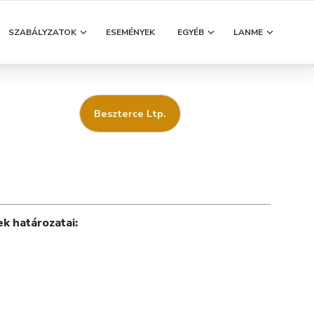
SZABÁLYZATOK
ESEMÉNYEK
EGYÉB
LANME
Beszterce Ltp.
nek
határozatai: