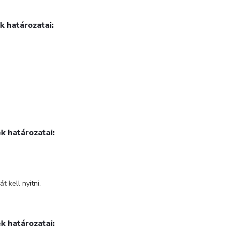
ek
határozatai:
ek h
atározatai:
 kell nyitni.
ek
határozatai: