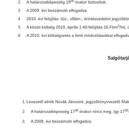
00
A határozatképesség 19
órakor biztosított.
A 2009. évi beszámoló elfogadva.
2010. évi felújítás: tûz-, villám-, érintésvédelmi jegyzõ
2
A közös költség 2010. április 1-tõl felújítás 16 Ft/m
/hó, 
A 2010. évi költségvetés a fenti módosításokkal elfogad
Salgótarjá
Levezetõ elnök Novák Jánosné, jegyzõkönyvvezetõ Makka
00
30
A határozatképesség 17
órakor nincs meg, így 17
A 2008. évi beszámoló elfogadva.