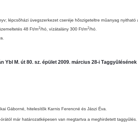
könyv; lépcsõházi üvegszerkezet cseréje hõszigeteltre mûanyag nyitható a
2
2
üzemeltetés 48 Ft/m
/hó, vízátalány 300 Ft/m
/hó.
va.
n Ybl M. út 80. sz. épület 2009. március 28-i Taggyûlésének 
i Gáborné, hitelesítõk Karnis Ferencné és Jászi Éva.
-órától már határozatképesen van megtartva a meghirdetett taggyûlés