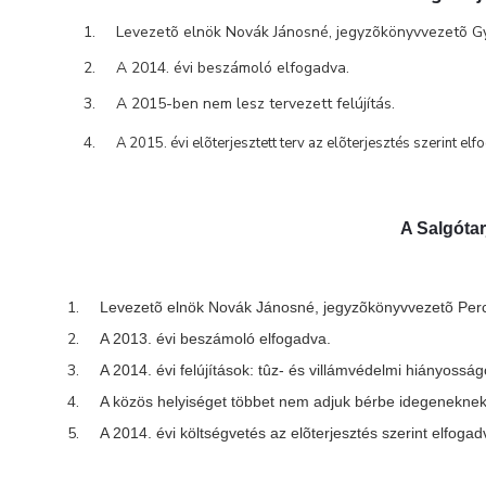
Levezetõ elnök Novák Jánosné, jegyzõkönyvvezetõ Gyõ
A 2014. évi beszámoló elfogadva.
A 2015-ben nem lesz tervezett felújítás.
A 2015. évi elõterjesztett terv az elõterjesztés szerint el
A Salgótar
Levezetõ elnök Novák Jánosné, jegyzõkönyvvezetõ Percz
A 2013. évi beszámoló elfogadva.
A 2014. évi felújítások: tûz- és villámvédelmi hiányosság
A közös helyiséget többet nem adjuk bérbe idegenekne
A 2014. évi költségvetés az elõterjesztés szerint elfogad