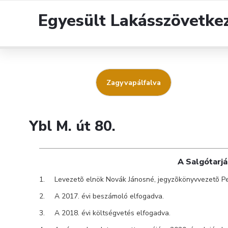
Egyesült Lakásszövetke
Zagyvapálfalva
Ybl M. út 80.
A Salgótarjá
Levezetõ elnök Novák Jánosné, jegyzõkönyvvezetõ Per
A 2017. évi beszámoló elfogadva.
A 2018. évi költségvetés elfogadva.