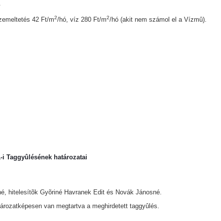
.
2
2
üzemeltetés 42 Ft/m
/hó, víz 280 Ft/m
/hó (akit nem számol el a Vízmû).
1-i
Taggyûlésének határozatai
né, hitelesítõk Gyõriné Havranek Edit és Novák Jánosné.
atározatképesen van megtartva a meghirdetett taggyûlés.