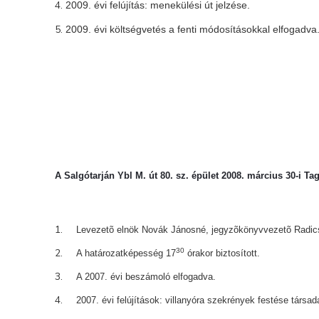
2009. évi felújítás: menekülési út jelzése.
2009. évi költségvetés a fenti módosításokkal elfogadva
A Salgótarján Ybl M. út 80. sz. épület 2008. március 30-i T
Levezetõ elnök Novák Jánosné, jegyzõkönyvvezetõ Radics 
30
A határozatképesség 17
órakor biztosított.
A 2007. évi beszámoló elfogadva.
2007. évi felújítások: villanyóra szekrények festése társ