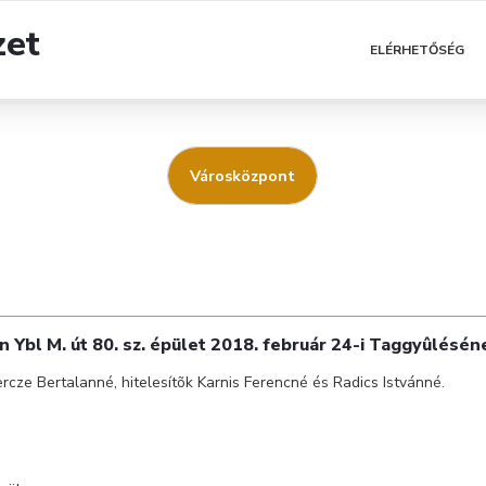
zet
ELÉRHETŐSÉG
Városközpont
n Ybl M. út 80. sz. épület 2018. február 24-i Taggyûlésé
cze Bertalanné, hitelesítõk Karnis Ferencné és Radics Istvánné.