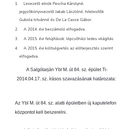
Levezetõ elnök Pescha Károlyné,
jegyzõkönyvvezetõ Jakab Lászlóné, hitelesítõk
Gubola Istvánné és De La Casse Gábor.
A 2014. évi beszámoló elfogadva.
A 2015. évi felújítások: lépcsõházi ledes világítás.
A 2015. évi költségvetés az elõterjesztés szerint
elfogadva.
A Salgótarján Ybl M. út 84. sz. épület Ti-
2014.04.17. sz. írásos szavazásának ha
tározata:
Az Ybl M. út 84. sz. alatti épületben új kaputelefon
központot kell beszerelni.