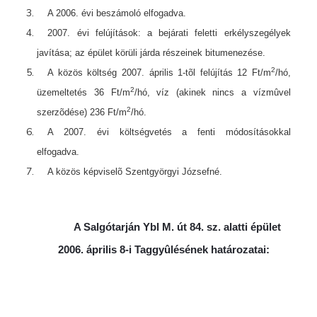
A 2006. évi beszámoló elfogadva.
2007. évi felújítások: a bejárati feletti erkélyszegélyek
javítása; az épület körüli járda részeinek bitumenezése.
2
A közös költség 2007. április 1-tõl felújítás 12 Ft/m
/hó,
2
üzemeltetés 36 Ft/m
/hó, víz (akinek nincs a vízmûvel
2
szerzõdése) 236 Ft/m
/hó.
A 2007. évi költségvetés a fenti módosításokkal
elfogadva.
A közös képviselõ Szentgyörgyi Józsefné.
A Salgótarján Ybl M. út 84. sz. alatti épület
2006. április 8-i Taggyûlésének határozatai: