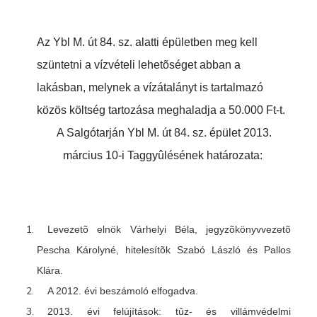
Az Ybl M. út 84. sz. alatti épületben meg kell
szüntetni a vízvételi lehetõséget abban a
lakásban, melynek a vízátalányt is tartalmazó
közös költség tartozása meghaladja a 50.000 Ft-t.
A Salgótarján Ybl M. út 84. sz. épület 2013.
március 10-i Taggyûlésének
határozata:
Levezetõ elnök Várhelyi Béla, jegyzõkönyvvezetõ
Pescha Károlyné, hitelesítõk Szabó László és Pallos
Klára.
A 2012. évi beszámoló elfogadva.
2013. évi felújítások: tûz- és villámvédelmi