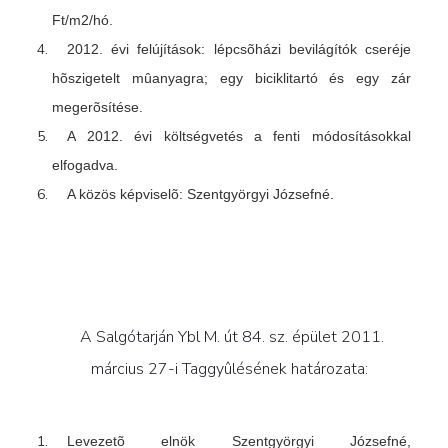
Ft/m2/hó.
2012. évi felújítások: lépcsõházi bevilágítók cseréje
hõszigetelt mûanyagra; egy biciklitartó és egy zár
megerõsítése.
A 2012. évi költségvetés a fenti módosításokkal
elfogadva.
A közös képviselõ: Szentgyörgyi Józsefné.
A Salgótarján Ybl M. út 84. sz. épület 2011.
március 27-i Taggyûlésének határozata:
Levezetõ elnök Szentgyörgyi Józsefné,