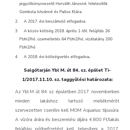
jegyzõkönyvvezetõ Horváth Jánosné, hitelesítõk
Gombola Istvánné és Pallos Klára.
A 2017. évi beszámoló elfogadva.
A közös költség 2018. április 1-tõl: felújítás 26
Ft/m2/hó, üzemeltetés 64 Ft/m2/hó, vízátalány 200
Ft/m2/hó.
A 2018. évi költségvetés elfogadva
.
Salgótarján Ybl M. út 84. sz. épület Ti-
1/2017.11.10. sz. taggyûlési határozata:
Az Ybl M. út 84. sz. épületben 2017. novemberben
minden lakáshoz tartozó mellékmérõt
szervezetten cserélni kell MOM Aquarius típusúra.
A vízóra árára és beszerelési díjára 4.800 Ft/lakás
felújítási pótbefizetést kell teljesíteni a 2017.