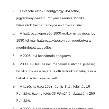
Levezetõ elnök Szentgyörgyi Józsefné,
jegyzõkönyvvezetõ Ponyiné Ferencz Mónika,
hitelesítõk Pecha Károlyné és Czikora Ildikó.
A határozatképesség 1800 órakor nincs meg, így
1830-tól már határozatképesen van megtartva a
meghirdetett taggyûlés.
A 2008. évi beszámoló elfogadva.
2009. évi felújítások: menekülési útvonal jelzése;
biciklitartók és a bejárat elõtti térburkolat felújítása a
babakocsi feltolóval együtt.
A közös költség 2009. április 1-tõl: felújítás 16
Ft/m2/hó, üzemeltetés 36 Ft/m2/hó, vízátalány 250
Ft/m2/hó.
A 2009. évi költségvetés a fenti módosításokkal