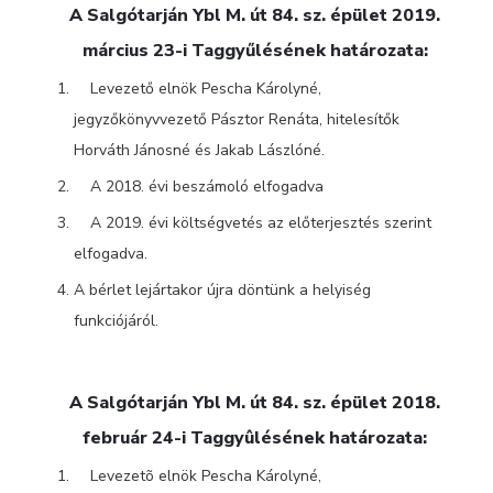
A Salgótarján Ybl M. út 84. sz. épület 2019.
március 23-i Taggyűlésének határozata:
Levezető elnök Pescha Károlyné,
jegyzőkönyvvezető Pásztor Renáta, hitelesítők
Horváth Jánosné és Jakab Lászlóné.
A 2018. évi beszámoló elfogadva
A 2019. évi költségvetés az előterjesztés szerint
elfogadva.
A bérlet lejártakor újra döntünk a helyiség
funkciójáról.
A Salgótarján Ybl M. út 84. sz. épület 2018.
február 24-i Taggyûlésének határozata:
Levezetõ elnök Pescha Károlyné,