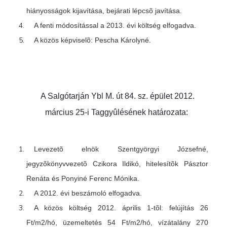
hiányosságok kijavítása, bejárati lépcsõ javítása.
A fenti módosítással a 2013. évi költség elfogadva.
A közös képviselõ: Pescha Károlyné.
A Salgótarján Ybl M. út 84. sz. épület 2012.
március 25-i Taggyûlésének
határozata:
Levezetõ elnök Szentgyörgyi Józsefné,
jegyzõkönyvvezetõ Czikora Ildikó, hitelesítõk Pásztor
Renáta és Ponyiné Ferenc Mónika.
A 2012. évi beszámoló elfogadva.
A közös költség 2012. április 1-tõl: felújítás 26
Ft/m2/hó, üzemeltetés 54 Ft/m2/hó, vízátalány 270