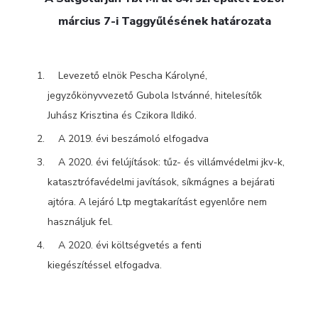
március 7-i Taggyűlésének határozata
Levezető elnök Pescha Károlyné,
jegyzőkönyvvezető Gubola Istvánné, hitelesítők
Juhász Krisztina és Czikora Ildikó.
A 2019. évi beszámoló elfogadva
A 2020. évi felújítások: tűz- és villámvédelmi jkv-k,
katasztrófavédelmi javítások, síkmágnes a bejárati
ajtóra. A lejáró Ltp megtakarítást egyenlőre nem
használjuk fel.
A 2020. évi költségvetés a fenti
kiegészítéssel elfogadva.