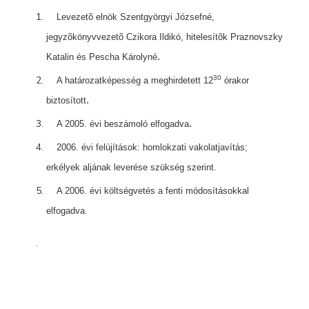
Levezetõ elnök
Szentgyörgyi Józsefné,
jegyzõkönyvvezetõ
Czikora Ildikó, hitelesítõk
Praznovszky
.
Katalin és Pescha Károlyné
30
A határozatképesség a meghirdetett 12
órakor
.
biztosított
.
A 2005. évi beszámoló elfogadva
2006. évi felújítások: homlokzati vakolatjavítás;
erkélyek aljának leverése szükség szerint.
A 2006. évi költségvetés a fenti módosításokkal
.
elfogadva
.