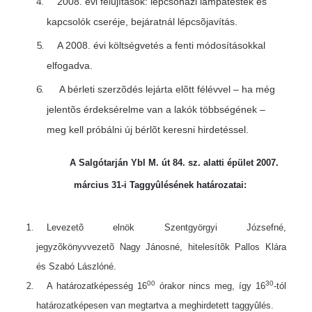
2008. évi felújítások: lépcsõházi lámpatestek és
kapcsolók cseréje, bejáratnál lépcsõjavítás.
A 2008. évi költségvetés a fenti módosításokkal
elfogadva.
A bérleti szerzõdés lejárta elõtt félévvel – ha még
jelentõs érdeksérelme van a lakók többségének –
meg kell próbálni új bérlõt keresni hirdetéssel.
A Salgótarján Ybl M. út 84. sz. alatti épület 2007.
március 31-i
Taggyûlésének határozatai:
Levezetõ elnök Szentgyörgyi Józsefné,
jegyzõkönyvvezetõ Nagy Jánosné, hitelesítõk Pallos Klára
és Szabó Lászlóné.
00
30
A határozatképesség 16
órakor nincs meg, így 16
-tól
határozatképesen van megtartva a meghirdetett taggyûlés.