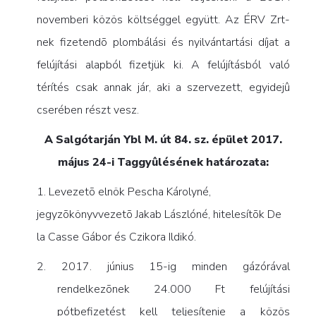
novemberi közös költséggel együtt. Az ÉRV Zrt-
nek fizetendõ plombálási és nyilvántartási díjat a
felújítási alapból fizetjük ki. A felújításból való
térítés csak annak jár, aki a szervezett, egyidejû
cserében részt vesz.
A Salgótarján Ybl M. út 84. sz. épület 2017.
május 24-i Taggyûlésének határozata:
1.
Levezetõ elnök Pescha Károlyné,
jegyzõkönyvvezetõ Jakab Lászlóné, hitelesítõk De
la Casse Gábor
és Czikora Ildikó.
2. 2017. június 15-ig minden gázórával
rendelkezõnek 24.000 Ft felújítási
pótbefizetést kell teljesítenie a közös