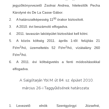
jegyzõkönyvvezetõ Zsolnai Andrea, hitelesítõk Pecha
Károlyné és De La Casse Gábor.
00
A határozatképesség 11
órakor biztosított.
A 2010. évi beszámoló elfogadva.
2011. tavaszán lakóépület biztosítást kell kötni.
A közös költség 2011. április 1-tõl: felújítás 21
2
2
Ft/m
/hó, üzemeltetés 52 Ft/m
/hó, vízátalány 260
2
Ft/m
/hó.
A 2011. évi költségvetés a fenti módosításokkal
elfogadva.
A Salgótarján Ybl M. út 84. sz. épület 2010.
március 26-i Taggyûlésének határozata:
Levezetõ elnök Szentgyörgyi Józsefné,