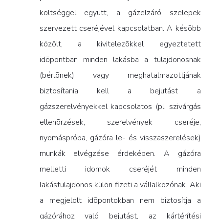
költséggel együtt, a gázelzáró szelepek
szervezett cseréjével kapcsolatban. A késõbb
közölt, a kivitelezõkkel egyeztetett
idõpontban minden lakásba a tulajdonosnak
(bérlõnek) vagy meghatalmazottjának
biztosítania kell a bejutást a
gázszerelvényekkel kapcsolatos (pl. szivárgás
ellenõrzések, szerelvények cseréje,
nyomáspróba, gázóra le- és visszaszerelések)
munkák elvégzése érdekében. A gázóra
melletti idomok cseréjét minden
lakástulajdonos külön fizeti a vállalkozónak. Aki
a megjelölt idõpontokban nem biztosítja a
gázórához való bejutást, az kártérítési