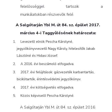
felelõsséggel tartozik a
munkálatokban
részvevõk felé.
A Salgótarján Ybl M. út 84. sz. épület 2017.
március 4-i Taggyûlésének határozata:
Levezetõ elnök Pescha Károlyné,
jegyzõkönyvvezetõ Nagy Károly, hitelesítõk Jakab
Lászlóné és Hidasi József.
A 2016. évi beszámoló elfogadva.
2017. évi felújítások: gázvezeték karbantartás,
biciklitartók, érintésvédelmi jegyzõkönyv.
2017. évi költségvetés elfogadva.
Közös képviselõ Pescha Károlyné.
A Salgótarján Ybl M. út 84. sz. épület 2016.