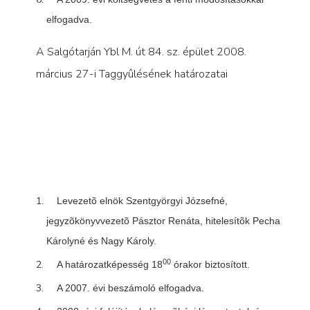
elfogadva.
A Salgótarján Ybl M. út 84. sz. épület 2008.
március 27-i Taggyûlésének határozatai
Levezetõ elnök Szentgyörgyi Józsefné,
jegyzõkönyvvezetõ Pásztor Renáta, hitelesítõk Pecha
Károlyné és Nagy Károly.
00
A határozatképesség 18
órakor biztosított.
A 2007. évi beszámoló elfogadva.