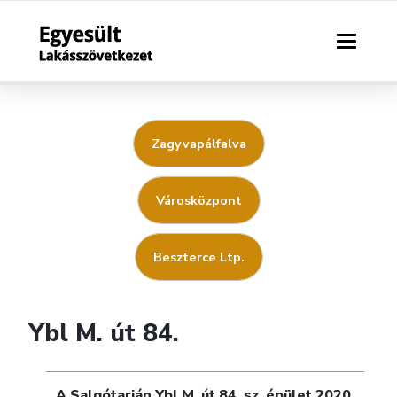
Zagyvapálfalva
Városközpont
Beszterce Ltp.
Ybl M. út 84.
A Salgótarján Ybl M. út 84. sz. épület 2020.