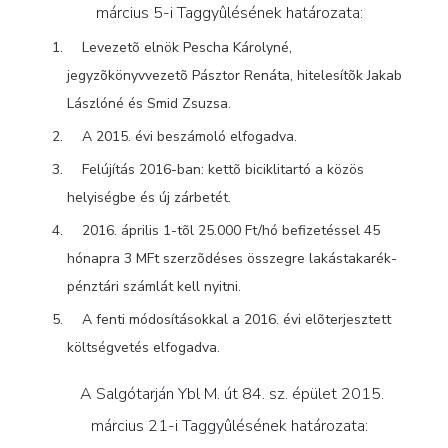
március 5-i Taggyûlésének határozata:
Levezetõ elnök Pescha Károlyné,
jegyzõkönyvvezetõ Pásztor Renáta, hitelesítõk Jakab
Lászlóné és Smid Zsuzsa.
A 2015. évi beszámoló elfogadva.
Felújítás 2016-ban: kettõ biciklitartó a közös
helyiségbe és új zárbetét.
2016. április 1-tõl 25.000 Ft/hó befizetéssel 45
hónapra 3 MFt szerzõdéses összegre lakástakarék-
pénztári számlát kell nyitni.
A fenti módosításokkal a 2016. évi elõterjesztett
költségvetés elfogadva.
A Salgótarján Ybl M. út 84. sz. épület 2015.
március 21-i Taggyûlésének határozata: