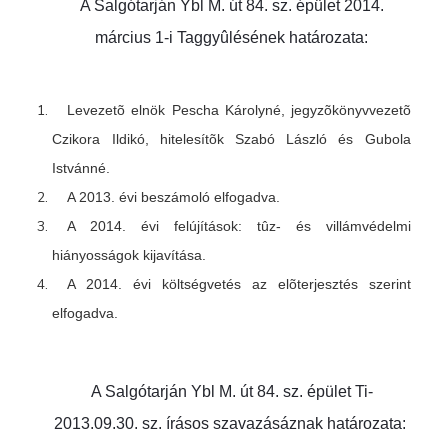
A Salgótarján Ybl M. út 84. sz. épület 2014.
március 1-i Taggyûlésének
határozata:
Levezetõ elnök Pescha Károlyné, jegyzõkönyvvezetõ
Czikora Ildikó, hitelesítõk Szabó László és Gubola
Istvánné.
A 2013. évi beszámoló elfogadva.
A 2014. évi felújítások: tûz- és villámvédelmi
hiányosságok kijavítása.
A 2014. évi költségvetés az elõterjesztés szerint
elfogadva.
A Salgótarján Ybl M. út 84. sz. épület Ti-
2013.09.30. sz. írásos szavazásáznak ha
tározata: