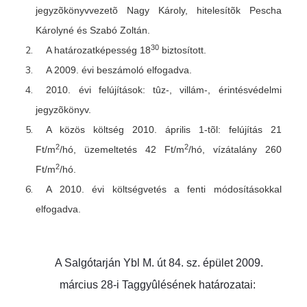
jegyzõkönyvvezetõ Nagy Károly, hitelesítõk Pescha
Károlyné és Szabó Zoltán.
30
A határozatképesség 18
biztosított.
A 2009. évi beszámoló elfogadva.
2010. évi felújítások: tûz-, villám-, érintésvédelmi
jegyzõkönyv.
A közös költség 2010. április 1-tõl: felújítás 21
2
2
Ft/m
/hó, üzemeltetés 42 Ft/m
/hó, vízátalány 260
2
Ft/m
/hó.
A 2010. évi költségvetés a fenti módosításokkal
elfogadva.
A Salgótarján Ybl M. út 84. sz. épület 2009.
március 28-i Taggyûlésének
határozatai: